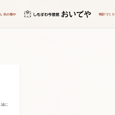
ム 矢の根や
時計づくり
き誠に