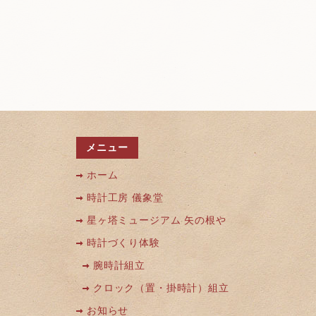
メニュー
ホーム
時計工房 儀象堂
星ヶ塔ミュージアム 矢の根や
時計づくり体験
腕時計組立
クロック（置・掛時計）組立
お知らせ