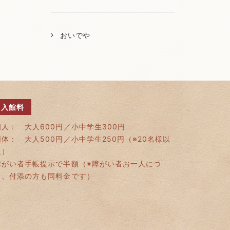
おいでや
入館料
個人： 大人600円／小中学生300円
団体： 大人500円／小中学生250円（※20名様以
上）
障がい者手帳提示で半額（※障がい者お一人につ
き、付添の方も同料金です）