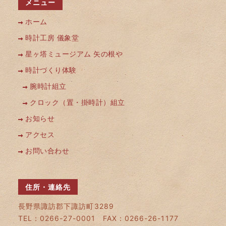
メニュー
ホーム
時計工房 儀象堂
星ヶ塔ミュージアム 矢の根や
時計づくり体験
腕時計組立
クロック（置・掛時計）組立
お知らせ
アクセス
お問い合わせ
住所・連絡先
長野県諏訪郡下諏訪町3289
TEL：0266-27-0001 FAX：0266-26-1177