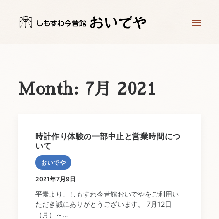
ホーム
時計工房 儀象堂
Month: 7月 2021
星ヶ塔ミュージアム 矢の根や
時計づくり体験
お知らせ
時計作り体験の一部中止と営業時間につ
いて
アクセス
おいでや
お問い合わせ
2021年7月9日
平素より、しもすわ今昔館おいでやをご利用い
ただき誠にありがとうございます。 7月12日
（月）～…