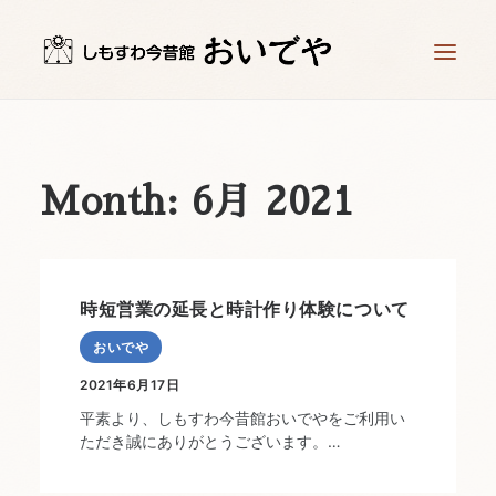
ホーム
時計工房 儀象堂
Month: 6月 2021
星ヶ塔ミュージアム 矢の根や
時計づくり体験
お知らせ
時短営業の延長と時計作り体験について
アクセス
おいでや
お問い合わせ
2021年6月17日
平素より、しもすわ今昔館おいでやをご利用い
ただき誠にありがとうございます。…