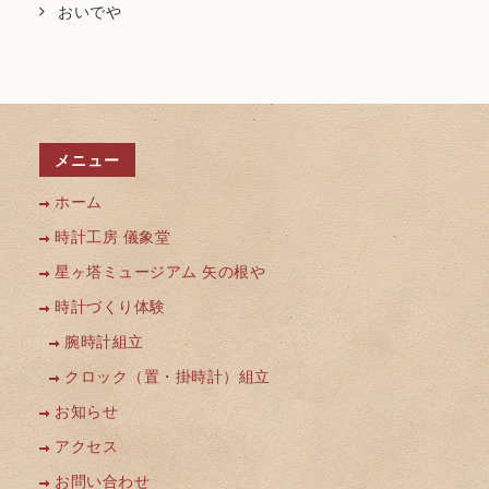
おいでや
メニュー
ホーム
時計工房 儀象堂
星ヶ塔ミュージアム 矢の根や
時計づくり体験
腕時計組立
クロック（置・掛時計）組立
お知らせ
アクセス
お問い合わせ