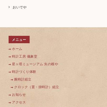
おいでや
メニュー
ホーム
時計工房 儀象堂
星ヶ塔ミュージアム 矢の根や
時計づくり体験
腕時計組立
クロック（置・掛時計）組立
お知らせ
アクセス