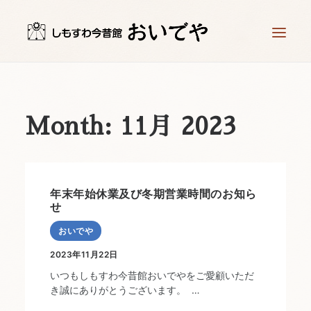
ホーム
時計工房 儀象堂
Month: 11月 2023
星ヶ塔ミュージアム 矢の根や
時計づくり体験
お知らせ
年末年始休業及び冬期営業時間のお知ら
せ
アクセス
おいでや
お問い合わせ
2023年11月22日
いつもしもすわ今昔館おいでやをご愛顧いただ
き誠にありがとうございます。 …