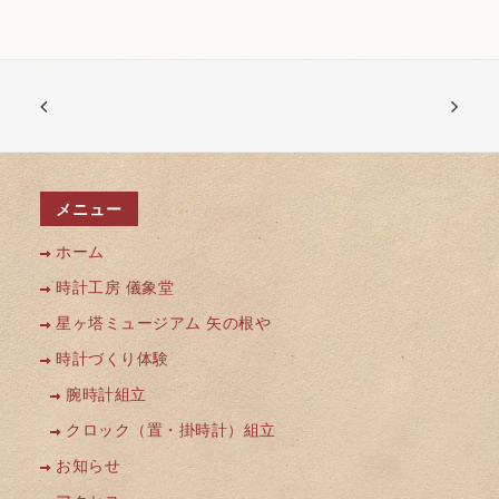
メニュー
ホーム
時計工房 儀象堂
星ヶ塔ミュージアム 矢の根や
時計づくり体験
腕時計組立
クロック（置・掛時計）組立
お知らせ