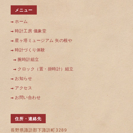
メニュー
ホーム
時計工房 儀象堂
星ヶ塔ミュージアム 矢の根や
時計づくり体験
腕時計組立
クロック（置・掛時計）組立
お知らせ
アクセス
お問い合わせ
住所・連絡先
長野県諏訪郡下諏訪町3289