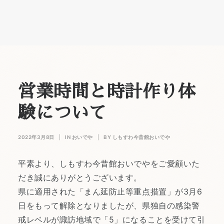
営業時間と時計作り体
験について
2022年3月8日
|
IN
おいでや
|
BY
しもすわ今昔館おいでや
平素より、しもすわ今昔館おいでやをご愛顧いた
だき誠にありがとうございます。
県に適用された「まん延防止等重点措置」が3月6
日をもって解除となりましたが、県独自の感染警
戒レベルが諏訪地域で「5」になることを受けて引